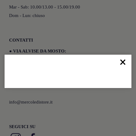
Mar - Sab: 10.00/13.00 - 15.00/19.00
Dom - Lun: chiuso
CONTATTI
●
VIA ALVISE DA MOSTO:
×
+39 045 8103811
●
VIA CAIROLI:
+39 045 6118675
info@mercoledistore.it
SEGUICI SU