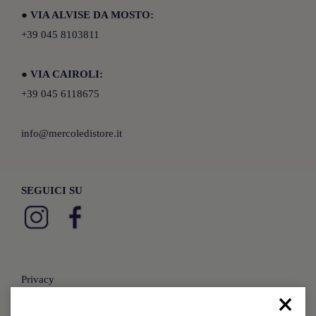
●
VIA ALVISE DA MOSTO:
+39 045 8103811
●
VIA CAIROLI:
+39 045 6118675
info@mercoledistore.it
SEGUICI SU
Privacy
×
Cookies