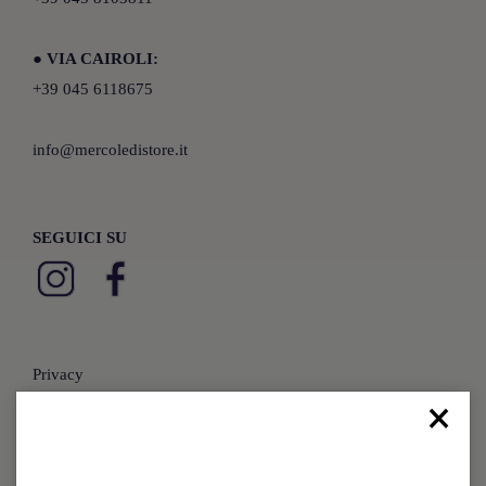
●
VIA CAIROLI:
+39 045 6118675
info@mercoledistore.it
SEGUICI SU
Privacy
×
Cookies
Preferenze Cookie