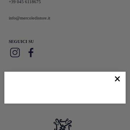
+39 045 6118675
info@mercoledistore.it
SEGUICI SU
×
Privacy
Cookies
Preferenze Cookie