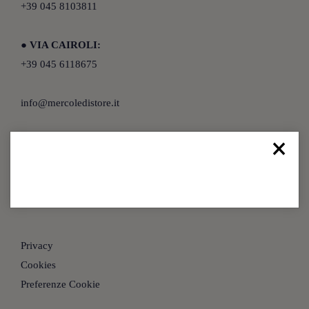
+39 045 8103811
●
VIA CAIROLI:
+39 045 6118675
info@mercoledistore.it
×
SEGUICI SU
Privacy
Cookies
Preferenze Cookie